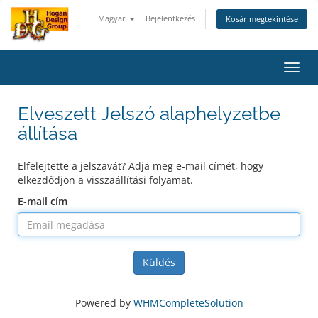
Magyar
Bejelentkezés
Kosár megtekintése
Váltá
a
navig
Elveszett Jelszó alaphelyzetbe
állítása
Elfelejtette a jelszavát? Adja meg e-mail címét, hogy
elkezdődjön a visszaállítási folyamat.
E-mail cím
Küldés
Powered by
WHMCompleteSolution