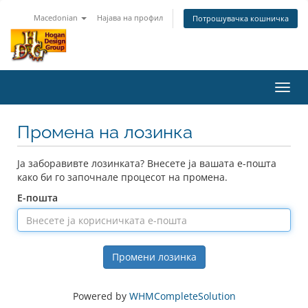
Macedonian
Најава на профил
Потрошувачка кошничка
Toggl
navig
Промена на лозинка
Ја заборавивте лозинката? Внесете ја вашата е-пошта
како би го започнале процесот на промена.
Е-пошта
Промени лозинка
Powered by
WHMCompleteSolution