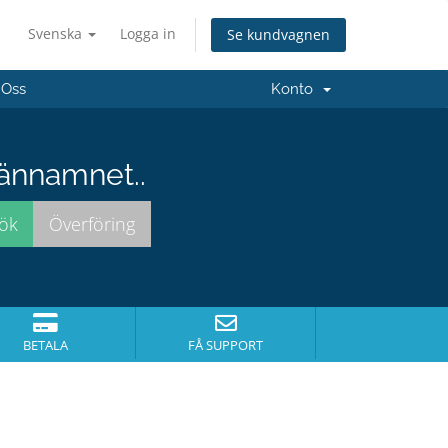
Svenska
Logga in
Se kundvagnen
 Oss
Konto
männamnet..
BETALA
FÅ SUPPORT