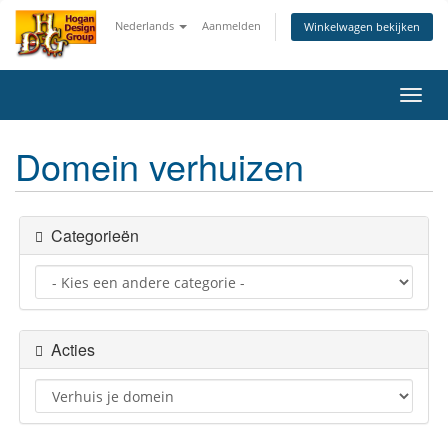
Nederlands
Aanmelden
Winkelwagen bekijken
Navig
in-/u
Domein verhuizen
Categorieën
Acties