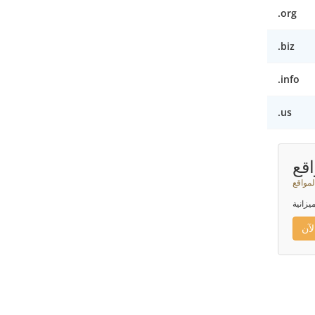
.org
.biz
.info
.us
قع
لمواقع
يزانية
آن