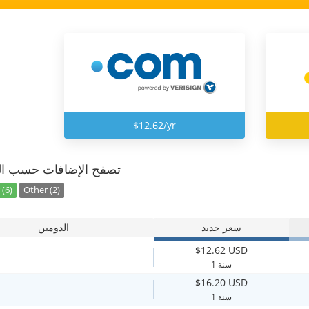
$12.62/yr
تصفح الإضافات حسب ال
(6)
Other (2)
سعر جديد
الدومين
$12.62 USD
1 سنة
$16.20 USD
1 سنة