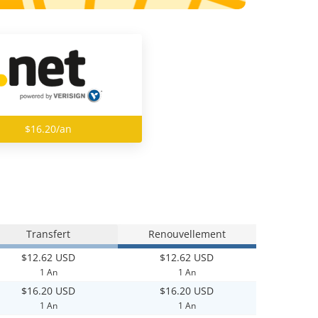
$16.20/an
Transfert
Renouvellement
$12.62 USD
$12.62 USD
1 An
1 An
$16.20 USD
$16.20 USD
1 An
1 An