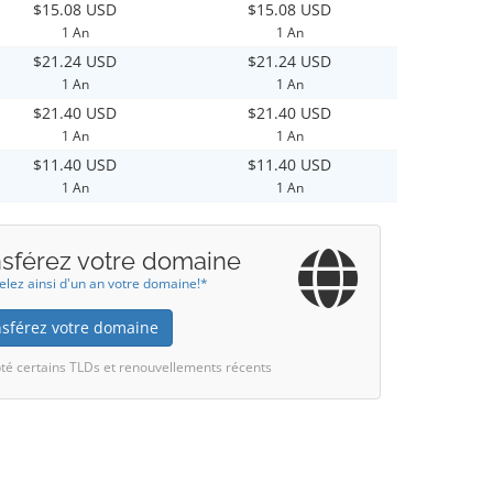
$15.08 USD
$15.08 USD
1 An
1 An
$21.24 USD
$21.24 USD
1 An
1 An
$21.40 USD
$21.40 USD
1 An
1 An
$11.40 USD
$11.40 USD
1 An
1 An
nsférez votre domaine
lez ainsi d'un an votre domaine!*
nsférez votre domaine
té certains TLDs et renouvellements récents