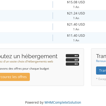
$15.08 USD
1 An
$21.24 USD
1 An
$21.40 USD
1 An
$11.40 USD
1 An
outez un hébergement
Tra
Renouve
tez d'un vaste choix d'hébergements web
avons des offres pour chaque budget
Tra
rcourez les offres
* Excep
Powered by
WHMCompleteSolution