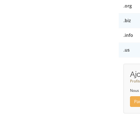
.org
.biz
.info
.us
Aj
Profi
Nous 
Pa