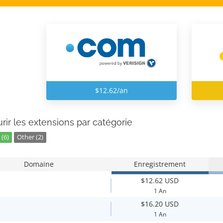
$12.62/an
rir les extensions par catégorie
(6)
Other (2)
Domaine
Enregistrement
$12.62 USD
1 An
$16.20 USD
1 An